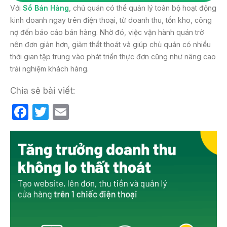
Với
Sổ Bán Hàng
, chủ quán có thể quản lý toàn bộ hoạt động
kinh doanh ngay trên điện thoại, từ doanh thu, tồn kho, công
nợ đến báo cáo bán hàng. Nhờ đó, việc vận hành quán trở
nên đơn giản hơn, giảm thất thoát và giúp chủ quán có nhiều
thời gian tập trung vào phát triển thực đơn cũng như nâng cao
trải nghiệm khách hàng.
Chia sẻ bài viết:
F
T
E
a
w
m
c
itt
ail
e
er
b
o
o
k