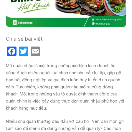
Chia sẻ bài viết:
F
T
E
a
w
m
Mở quán nhậu là một trong những mô hình kinh doanh ăn
c
itt
ail
uống được nhiều người lựa chọn nhờ nhu cầu tụ tập, gặp gỡ
e
er
bạn bè, đồng nghiệp và gia đình luôn duy trì ổn định quanh
b
năm. Tuy nhiên, không phải quán nào mở ra cũng đông
khách. Một trong những yếu tố quyết định thành công của
o
quán chính là việc xây dựng thực đơn quán nhậu phù hợp với
o
khách hàng mục tiêu.
k
Nhiều chủ quán thường đau đầu với câu hỏi: Nên bán món gì?
Làm sao để menu đa dạng nhưng vẫn dễ quản lý? Các món