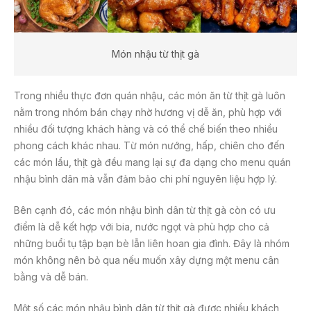
Món nhậu từ thịt gà
Trong nhiều thực đơn quán nhậu, các món ăn từ thịt gà luôn
nằm trong nhóm bán chạy nhờ hương vị dễ ăn, phù hợp với
nhiều đối tượng khách hàng và có thể chế biến theo nhiều
phong cách khác nhau. Từ món nướng, hấp, chiên cho đến
các món lẩu, thịt gà đều mang lại sự đa dạng cho menu quán
nhậu bình dân mà vẫn đảm bảo chi phí nguyên liệu hợp lý.
Bên cạnh đó, các món nhậu bình dân từ thịt gà còn có ưu
điểm là dễ kết hợp với bia, nước ngọt và phù hợp cho cả
những buổi tụ tập bạn bè lẫn liên hoan gia đình. Đây là nhóm
món không nên bỏ qua nếu muốn xây dựng một menu cân
bằng và dễ bán.
Một số các món nhậu bình dân từ thịt gà được nhiều khách