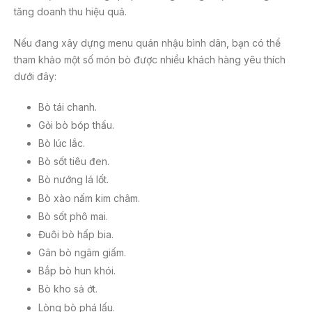
tăng doanh thu hiệu quả.
Nếu đang xây dựng menu quán nhậu bình dân, bạn có thể
tham khảo một số món bò được nhiều khách hàng yêu thích
dưới đây:
Bò tái chanh.
Gỏi bò bóp thấu.
Bò lúc lắc.
Bò sốt tiêu đen.
Bò nướng lá lốt.
Bò xào nấm kim châm.
Bò sốt phô mai.
Đuôi bò hấp bia.
Gân bò ngâm giấm.
Bắp bò hun khói.
Bò kho sả ớt.
Lòng bò phá lấu.