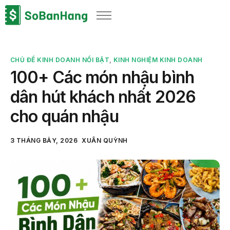
Sản phẩm
Giải pháp
CHỦ ĐỀ KINH DOANH NỔI BẬT
,
KINH NGHIỆM KINH DOANH
Bảng giá
100+ Các món nhậu bình
Blog
dân hút khách nhất 2026
Thông tin thuế
cho quán nhậu
Về chúng tôi
3 THÁNG BẢY, 2026
XUÂN QUỲNH