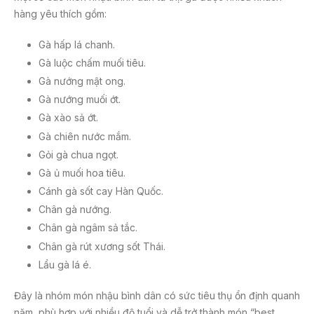
hàng yêu thích gồm:
Gà hấp lá chanh.
Gà luộc chấm muối tiêu.
Gà nướng mật ong.
Gà nướng muối ớt.
Gà xào sả ớt.
Gà chiên nước mắm.
Gỏi gà chua ngọt.
Gà ủ muối hoa tiêu.
Cánh gà sốt cay Hàn Quốc.
Chân gà nướng.
Chân gà ngâm sả tắc.
Chân gà rút xương sốt Thái.
Lẩu gà lá é.
Đây là nhóm món nhậu bình dân có sức tiêu thụ ổn định quanh
năm, phù hợp với nhiều độ tuổi và dễ trở thành món “best