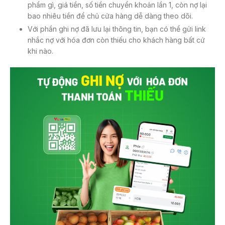
phẩm gì, giá tiền, số tiền chuyển khoản lần 1, còn nợ lại
bao nhiêu tiền để chủ cửa hàng dễ dàng theo dõi.
Với phần ghi nợ đã lưu lại thông tin, bạn có thể gửi link
nhắc nợ với hóa đơn còn thiếu cho khách hàng bất cứ
khi nào.