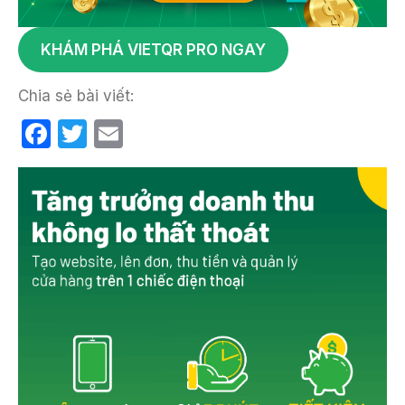
KHÁM PHÁ VIETQR PRO NGAY
Chia sẻ bài viết:
F
T
E
a
w
m
c
itt
ail
e
er
b
o
o
k