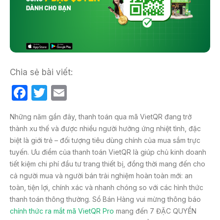
Chia sẻ bài viết:
F
T
E
a
w
m
Những năm gần đây, thanh toán qua mã VietQR đang trở
c
itt
ail
thành xu thế và được nhiều người hưởng ứng nhiệt tình, đặc
e
er
biệt là giới trẻ – đối tượng tiêu dùng chính của mua sắm trực
b
tuyến. Ưu điểm của thanh toán VietQR là giúp chủ kinh doanh
tiết kiệm chi phí đầu tư trang thiết bị, đồng thời mang đến cho
o
cả người mua và người bán trải nghiệm hoàn toàn mới: an
o
toàn, tiện lợi, chính xác và nhanh chóng so với các hình thức
k
thanh toán thông thường. Sổ Bán Hàng vui mừng thông báo
chính thức ra mắt mã VietQR Pro
mang đến 7 ĐẶC QUYỀN