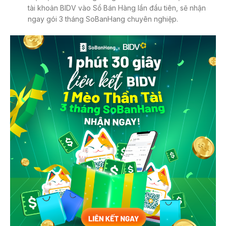
tài khoản BIDV vào Sổ Bán Hàng lần đầu tiên, sẽ nhận
ngay gói 3 tháng SoBanHang chuyên nghiệp.