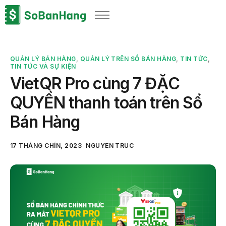
Sản phẩm
Giải pháp
QUẢN LÝ BÁN HÀNG
,
QUẢN LÝ TRÊN SỔ BÁN HÀNG
,
TIN TỨC
,
Bảng giá
TIN TỨC VÀ SỰ KIỆN
VietQR Pro cùng 7 ĐẶC
Blog
QUYỀN thanh toán trên Sổ
Thông tin thuế
Bán Hàng
Về chúng tôi
17 THÁNG CHÍN, 2023
NGUYEN TRUC