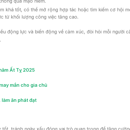
, không quá mạo hiểm.
ểm khá tốt, có thể mở rộng hợp tác hoặc tìm kiếm cơ hội mớ
c từ khối lượng công việc tăng cao.
iều động lực và biến động về cảm xúc, đòi hỏi mỗi người c
.
 năm Ất Tỵ 2025
 may mắn cho gia chủ
, làm ăn phát đạt
y tốt, tránh ngày xấu đóng vai trò quan trọng để tăng cườn