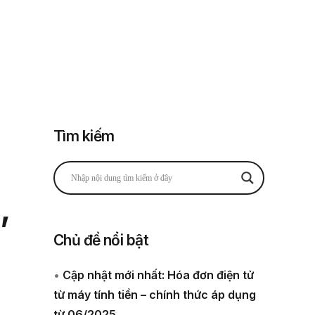
Đăng nhập
Đăng ký
 thuế
Về chúng tôi
Tìm kiếm
,
Chủ đề nổi bật
•
Cập nhật mới nhất: Hóa đơn điện tử
từ máy tính tiền – chính thức áp dụng
từ 06/2025