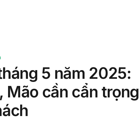
phẩm
Giải pháp
Bảng giá
Blog
Thông tin
H
 tháng 5 năm 2025:
, Mão cần cẩn trọng
hách