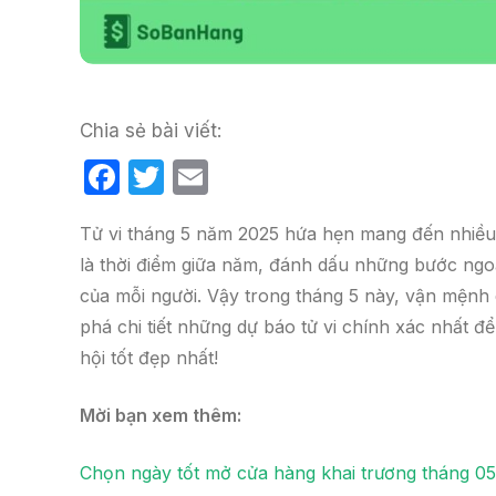
Chia sẻ bài viết:
F
T
E
a
w
m
Tử vi tháng 5 năm 2025 hứa hẹn mang đến nhiều 
c
itt
ail
là thời điểm giữa năm, đánh dấu những bước ngoặ
e
er
của mỗi người. Vậy trong tháng 5 này, vận mệnh
b
phá chi tiết những dự báo tử vi chính xác nhất
o
hội tốt đẹp nhất!
o
k
Mời bạn xem thêm:
Chọn ngày tốt mở cửa hàng khai trương tháng 0