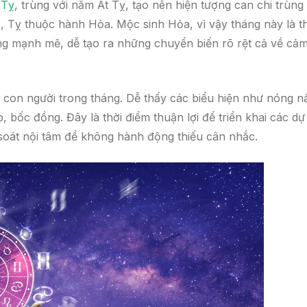
 Tỵ
, trùng với năm Ất Tỵ, tạo nên hiện tượng can chi trùng
 Tỵ thuộc hành Hỏa. Mộc sinh Hỏa, vì vậy tháng này là th
g mạnh mẽ, dễ tạo ra những chuyển biến rõ rệt cả về cả
con người trong tháng. Dễ thấy các biểu hiện như nóng n
p, bốc đồng. Đây là thời điểm thuận lợi để triển khai các dự
soát nội tâm để không hành động thiếu cân nhắc.