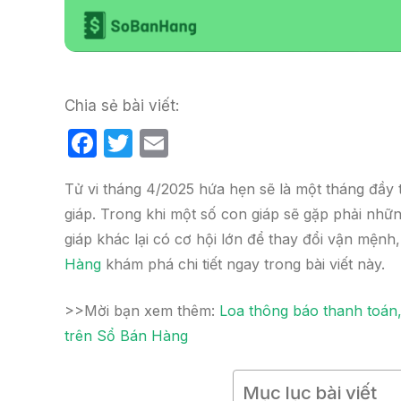
Chia sẻ bài viết:
F
T
E
a
w
m
Tử vi tháng 4/2025 hứa hẹn sẽ là một tháng đầy 
c
itt
ail
giáp. Trong khi một số con giáp sẽ gặp phải nhữn
e
er
giáp khác lại có cơ hội lớn để thay đổi vận mệnh
b
Hàng
khám phá chi tiết ngay trong bài viết này.
o
o
>>Mời bạn xem thêm:
Loa thông báo thanh toán,
k
trên Sổ Bán Hàng
Mục lục bài viết