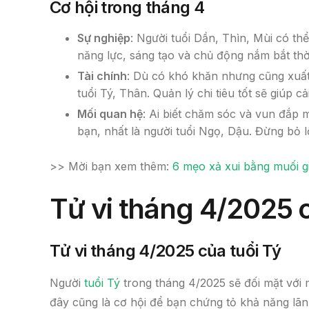
Cơ hội trong tháng 4
Sự nghiệp
: Người tuổi Dần, Thìn, Mùi có th
năng lực, sáng tạo và chủ động nắm bắt thờ
Tài chính
: Dù có khó khăn nhưng cũng xuất h
tuổi Tý, Thân. Quản lý chi tiêu tốt sẽ giúp cải
Mối quan hệ
: Ai biết chăm sóc và vun đắp m
bạn, nhất là người tuổi Ngọ, Dậu. Đừng bỏ l
>> Mời bạn xem thêm:
6 mẹo xả xui bằng muối gi
Tử vi tháng 4/2025 c
Tử vi tháng 4/2025 của tuổi Tý
Người
tuổi Tý
trong tháng 4/2025 sẽ đối mặt với m
đây cũng là cơ hội để bạn chứng tỏ khả năng lãn