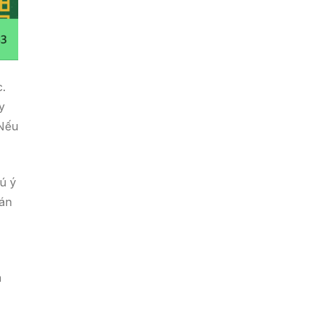
c.
y
 Nếu
ú ý
 án
n