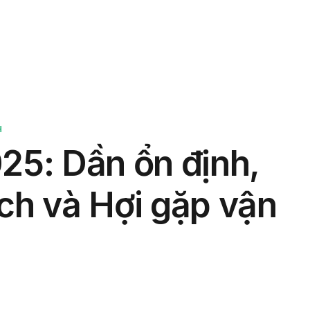
phẩm
Giải pháp
Bảng giá
Blog
Thông tin
H
25: Dần ổn định,
ch và Hợi gặp vận