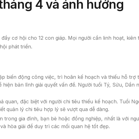
 tháng 4 và ảnh hưởng
y cơ hội cho 12 con giáp. Mọi người cần linh hoạt, kiên t
ội phát triển.
ặp biến động công việc, trì hoãn kế hoạch và thiếu hỗ trợ 
ể hiện bản lĩnh giải quyết vấn đề. Người tuổi Tý, Sửu, Dần 
ả quan, đặc biệt với người chi tiêu thiếu kế hoạch. Tuổi Ng
t quản lý chi tiêu hợp lý sẽ vượt qua dễ dàng.
n trong gia đình, bạn bè hoặc đồng nghiệp, nhất là với ngư
và hòa giải để duy trì các mối quan hệ tốt đẹp.