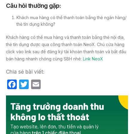
Câu hỏi thường gặp:
Khách mua hàng có thể thanh toán bằng thẻ ngân hàng/
thẻ tín dụng không?
Khách hàng có thể mua hàng và thanh toán bằng thẻ nội địa,
thẻ tín dụng được qua công thanh toán NeoX. Chủ cửa hàng
click vào link sau để đăng ký tài khoản thanh toán và bắt đầu
bán hàng nhanh chóng cùng SBH nhé:
Link NeoX
Chia sẻ bài viết:
F
T
E
a
w
m
c
itt
ail
e
er
b
o