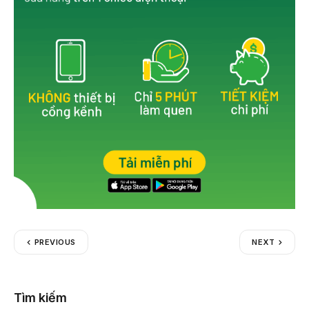
o
k
PREVIOUS
NEXT
Tìm kiếm