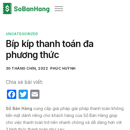
Sản phẩm
Giải pháp
UNCATEGORIZED
Bảng giá
Bíp kíp thanh toán đa
Blog
phương thức
Thông tin thuế
30 THÁNG CHÍN, 2022
PHÚC HUỲNH
Về chúng tôi
Chia sẻ bài viết:
F
T
E
a
w
m
Sổ Bán Hàng
cung cấp giải pháp giải pháp thanh toán không
c
itt
ail
tiền mặt dành riêng cho khách hàng của Sổ Bán Hàng giúp
e
er
cho việc thanh toán trở nên nhanh chóng và dễ dàng hơn với
3 hình thức thanh toán như sau: