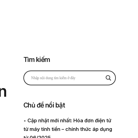
Đăng nhập
Đăng ký
 thuế
Về chúng tôi
Tìm kiếm
n
Chủ đề nổi bật
•
Cập nhật mới nhất: Hóa đơn điện tử
từ máy tính tiền – chính thức áp dụng
từ 06/2025