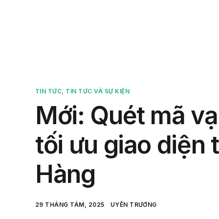
Sản 
TIN TỨC
,
TIN TỨC VÀ SỰ KIỆN
Mới: Quét mã v
tối ưu giao diện
Hàng
29 THÁNG TÁM, 2025
UYÊN TRƯƠNG