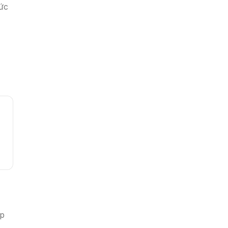
ức
ập