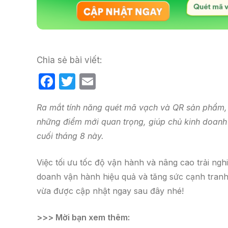
Chia sẻ bài viết:
F
T
E
a
w
m
Ra mắt tính năng quét mã vạch và QR sản phẩm, 
c
itt
ail
những điểm mới quan trọng, giúp chủ kinh doanh 
e
er
cuối tháng 8 này.
b
o
Việc tối ưu tốc độ vận hành và nâng cao trải ngh
o
doanh vận hành hiệu quả và tăng sức cạnh tranh
k
vừa được cập nhật ngay sau đây nhé!
>>> Mời bạn xem thêm: