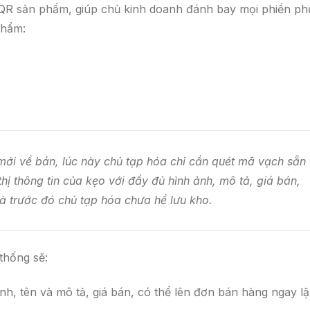
QR sản phẩm, giúp chủ kinh doanh đánh bay mọi phiền ph
phẩm:
ới về bán, lúc này chủ tạp hóa chỉ cần quét mã vạch sẵn
thị thông tin của kẹo với đầy đủ hình ảnh, mô tả, giá bán,
 trước đó chủ tạp hóa chưa hề lưu kho.
thống sẽ:
h, tên và mô tả, giá bán, có thể lên đơn bán hàng ngay l