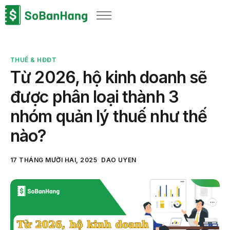
Sản phẩm
Giải pháp
THUẾ & HĐĐT
Bảng giá
Từ 2026, hộ kinh doanh sẽ
Blog
được phân loại thành 3
Thông tin thuế
nhóm quản lý thuế như thế
Về chúng tôi
nào?
17 THÁNG MƯỜI HAI, 2025
DAO UYEN