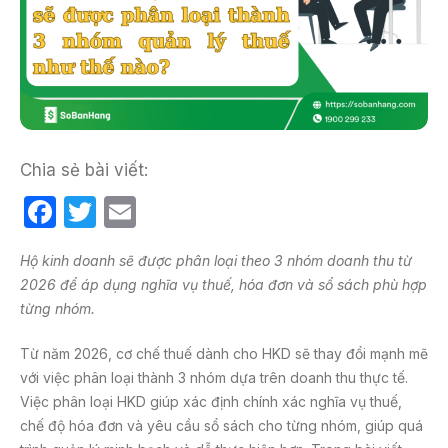
Chia sẻ bài viết:
F
T
E
a
w
m
Hộ kinh doanh sẽ được phân loại theo 3 nhóm doanh thu từ
c
itt
ail
2026 để áp dụng nghĩa vụ thuế, hóa đơn và sổ sách phù hợp
e
er
từng nhóm.
b
Từ năm 2026, cơ chế thuế dành cho HKD sẽ thay đổi mạnh mẽ
o
với việc phân loại thành 3 nhóm dựa trên doanh thu thực tế.
o
Việc phân loại HKD giúp xác định chính xác nghĩa vụ thuế,
k
chế độ hóa đơn và yêu cầu sổ sách cho từng nhóm, giúp quá