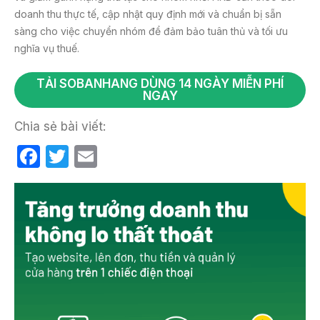
doanh thu thực tế, cập nhật quy định mới và chuẩn bị sẵn
sàng cho việc chuyển nhóm để đảm bảo tuân thủ và tối ưu
nghĩa vụ thuế.
TẢI SOBANHANG DÙNG 14 NGÀY MIỄN PHÍ
NGAY
Chia sẻ bài viết:
F
T
E
a
w
m
c
itt
ail
e
er
b
o
o
k