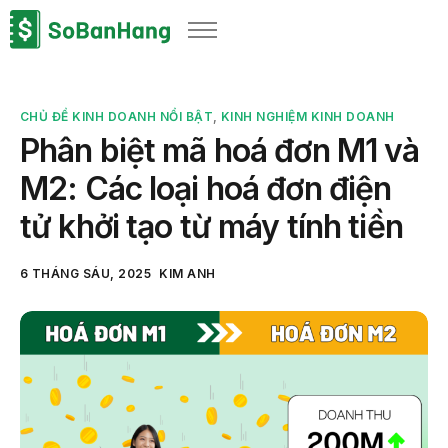
Sản phẩm
Giải pháp
CHỦ ĐỀ KINH DOANH NỔI BẬT
,
KINH NGHIỆM KINH DOANH
Bảng giá
Phân biệt mã hoá đơn M1 và
Blog
M2: Các loại hoá đơn điện
Thông tin thuế
tử khởi tạo từ máy tính tiền
Về chúng tôi
6 THÁNG SÁU, 2025
KIM ANH