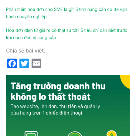
Phần mềm hóa đơn cho SME là gì? 5 tính năng cần có để vận
hành chuyên nghiệp
Hóa đơn điện tử giá rẻ có thật sự tốt? 5 tiêu chí cần biết trước
khi chọn đơn vị cung cấp
Chia sẻ bài viết:
F
T
E
a
w
m
c
itt
ail
e
er
b
o
o
k