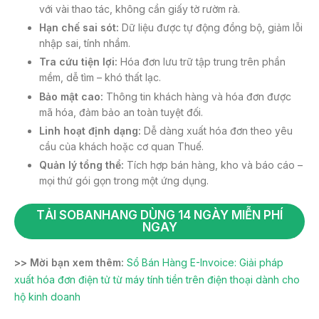
với vài thao tác, không cần giấy tờ rườm rà.
Hạn chế sai sót:
Dữ liệu được tự động đồng bộ, giảm lỗi
nhập sai, tính nhầm.
Tra cứu tiện lợi:
Hóa đơn lưu trữ tập trung trên phần
mềm, dễ tìm – khó thất lạc.
Bảo mật cao:
Thông tin khách hàng và hóa đơn được
mã hóa, đảm bảo an toàn tuyệt đối.
Linh hoạt định dạng:
Dễ dàng xuất hóa đơn theo yêu
cầu của khách hoặc cơ quan Thuế.
Quản lý tổng thể:
Tích hợp bán hàng, kho và báo cáo –
mọi thứ gói gọn trong một ứng dụng.
TẢI SOBANHANG DÙNG 14 NGÀY MIỄN PHÍ
NGAY
>> Mời bạn xem thêm:
Sổ Bán Hàng E-Invoice: Giải pháp
xuất hóa đơn điện tử từ máy tính tiền trên điện thoại dành cho
hộ kinh doanh