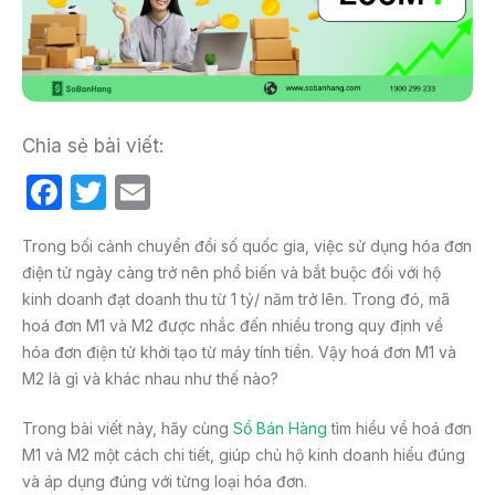
Chia sẻ bài viết:
F
T
E
a
w
m
Trong bối cảnh chuyển đổi số quốc gia, việc sử dụng hóa đơn
c
itt
ail
điện tử ngày càng trở nên phổ biến và bắt buộc đối với hộ
e
er
kinh doanh đạt doanh thu từ 1 tỷ/ năm trở lên. Trong đó, mã
b
hoá đơn M1 và M2 được nhắc đến nhiều trong quy định về
hóa đơn điện tử khởi tạo từ máy tính tiền. Vậy hoá đơn M1 và
o
M2 là gì và khác nhau như thế nào?
o
k
Trong bài viết này, hãy cùng
Sổ Bán Hàng
tìm hiểu về hoá đơn
M1 và M2 một cách chi tiết, giúp chủ hộ kinh doanh hiểu đúng
và áp dụng đúng với từng loại hóa đơn.