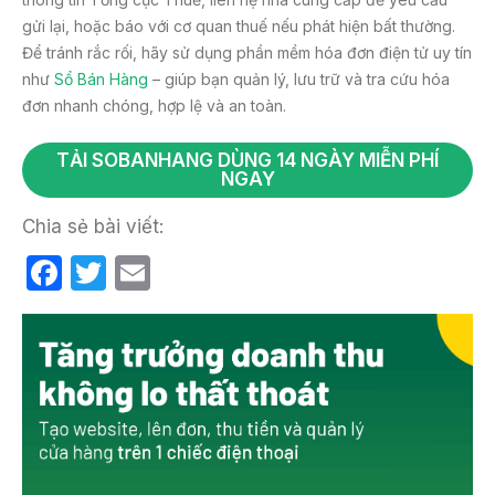
gửi lại, hoặc báo với cơ quan thuế nếu phát hiện bất thường.
Để tránh rắc rối, hãy sử dụng phần mềm hóa đơn điện tử uy tín
như
Sổ Bán Hàng
– giúp bạn quản lý, lưu trữ và tra cứu hóa
đơn nhanh chóng, hợp lệ và an toàn.
TẢI SOBANHANG DÙNG 14 NGÀY MIỄN PHÍ
NGAY
Chia sẻ bài viết:
F
T
E
a
w
m
c
itt
ail
e
er
b
o
o