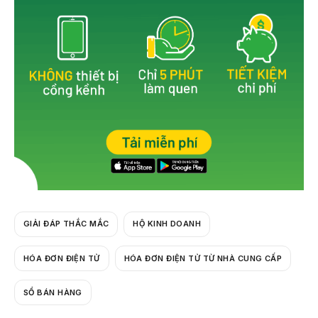
k
GIẢI ĐÁP THẮC MẮC
HỘ KINH DOANH
HÓA ĐƠN ĐIỆN TỬ
HÓA ĐƠN ĐIỆN TỬ TỪ NHÀ CUNG CẤP
SỔ BÁN HÀNG