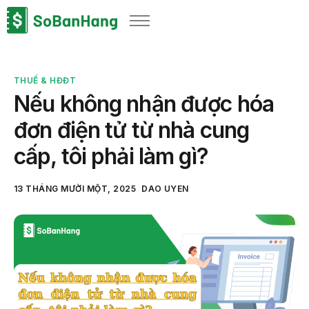
Sản phẩm
Giải pháp
THUẾ & HĐĐT
Bảng giá
Nếu không nhận được hóa
Blog
đơn điện tử từ nhà cung
Thông tin thuế
cấp, tôi phải làm gì?
Về chúng tôi
13 THÁNG MƯỜI MỘT, 2025
DAO UYEN