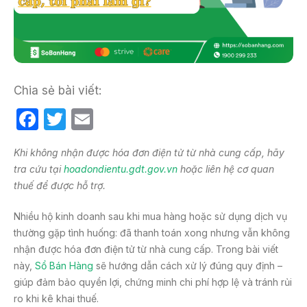
Chia sẻ bài viết:
F
T
E
a
w
m
Khi không nhận được hóa đơn điện tử từ nhà cung cấp, hãy
c
itt
ail
tra cứu tại
hoadondientu.gdt.gov.vn
hoặc liên hệ cơ quan
e
er
thuế để được hỗ trợ.
b
Nhiều hộ kinh doanh sau khi mua hàng hoặc sử dụng dịch vụ
o
thường gặp tình huống: đã thanh toán xong nhưng vẫn không
o
nhận được hóa đơn điện tử từ nhà cung cấp. Trong bài viết
k
này,
Sổ Bán Hàng
sẽ hướng dẫn cách xử lý đúng quy định –
giúp đảm bảo quyền lợi, chứng minh chi phí hợp lệ và tránh rủi
ro khi kê khai thuế.