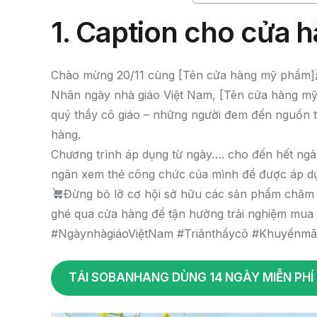
1.
Caption cho cửa 
Chào mừng 20/11 cùng [Tên cửa hàng mỹ phẩm]
Nhân ngày nhà giáo Việt Nam, [Tên cửa hàng mỹ 
quý thầy cô giáo – những người đem đến nguồn
hàng.
Chương trình áp dụng từ ngày…. cho đến hết ngà
ngân xem thẻ công chức của mình để được áp dụ
Đừng bỏ lỡ cơ hội sở hữu các sản phẩm chăm s
ghé qua cửa hàng để tận hưởng trải nghiệm mu
#NgàynhàgiáoViệtNam #Triânthầycô #Khuyếnmãi
TẢI SOBANHANG DÙNG 14 NGÀY MIỄN PHÍ