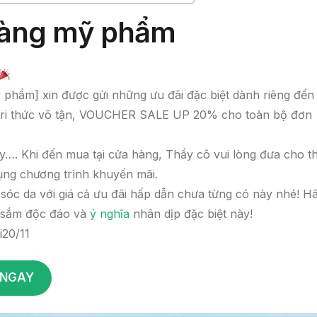
hàng mỹ phẩm
phẩm] xin được gửi những ưu đãi đặc biệt dành riêng đến
 tri thức vô tận, VOUCHER SALE UP 20% cho toàn bộ đơn
y…. Khi đến mua tại cửa hàng, Thầy cô vui lòng đưa cho t
ng chương trình khuyến mãi.
óc da với giá cả ưu đãi hấp dẫn chưa từng có này nhé! H
a sắm độc đáo và
ý nghĩa
nhân dịp đặc biệt này!
20/11
 NGAY