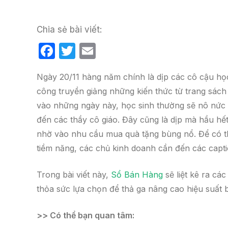
Chia sẻ bài viết:
F
T
E
a
w
m
Ngày 20/11 hàng năm chính là dịp các cô cậu học
c
itt
ail
công truyền giảng những kiến thức từ trang sách
e
er
vào những ngày này, học sinh thường sẽ nô nức 
b
đến các thầy cô giáo. Đây cũng là dịp mà hầu hế
o
nhờ vào nhu cầu mua quà tặng bùng nổ. Để có th
o
tiềm năng, các chủ kinh doanh cần đến các capti
k
Trong bài viết này,
Sổ Bán Hàng
sẽ liệt kê ra cá
thỏa sức lựa chọn để thả ga nâng cao hiệu suất 
>> Có thể bạn quan tâm: