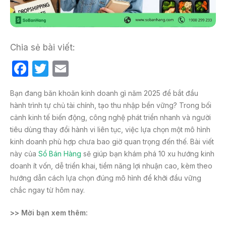
Chia sẻ bài viết:
F
T
E
a
w
m
Bạn đang băn khoăn kinh doanh gì năm 2025 để bắt đầu
c
itt
ail
hành trình tự chủ tài chính, tạo thu nhập bền vững? Trong bối
e
er
cảnh kinh tế biến động, công nghệ phát triển nhanh và người
b
tiêu dùng thay đổi hành vi liên tục, việc lựa chọn một mô hình
kinh doanh phù hợp chưa bao giờ quan trọng đến thế. Bài viết
o
này của
Sổ Bán Hàng
sẽ giúp bạn khám phá 10 xu hướng kinh
o
doanh ít vốn, dễ triển khai, tiềm năng lợi nhuận cao, kèm theo
k
hướng dẫn cách lựa chọn đúng mô hình để khởi đầu vững
chắc ngay từ hôm nay.
>> Mời bạn xem thêm: