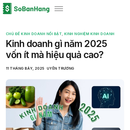
Sản phẩm
Giải pháp
CHỦ ĐỀ KINH DOANH NỔI BẬT
,
KINH NGHIỆM KINH DOANH
Bảng giá
Kinh doanh gì năm 2025
Blog
vốn ít mà hiệu quả cao?
Thông tin thuế
11 THÁNG BẢY, 2025
UYÊN TRƯƠNG
Về chúng tôi