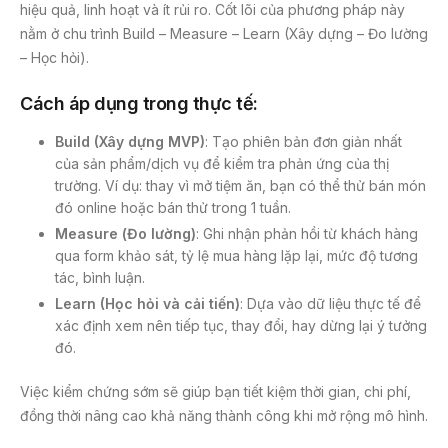
hiệu quả, linh hoạt và ít rủi ro. Cốt lõi của phương pháp này
nằm ở chu trình Build – Measure – Learn (Xây dựng – Đo lường
– Học hỏi).
Cách áp dụng trong thực tế:
Build (Xây dựng MVP)
: Tạo phiên bản đơn giản nhất
của sản phẩm/dịch vụ để kiểm tra phản ứng của thị
trường. Ví dụ: thay vì mở tiệm ăn, bạn có thể thử bán món
đó online hoặc bán thử trong 1 tuần.
Measure (Đo lường)
: Ghi nhận phản hồi từ khách hàng
qua form khảo sát, tỷ lệ mua hàng lặp lại, mức độ tương
tác, bình luận.
Learn (Học hỏi và cải tiến)
: Dựa vào dữ liệu thực tế để
xác định xem nên tiếp tục, thay đổi, hay dừng lại ý tưởng
đó.
Việc kiểm chứng sớm sẽ giúp bạn tiết kiệm thời gian, chi phí,
đồng thời nâng cao khả năng thành công khi mở rộng mô hình.