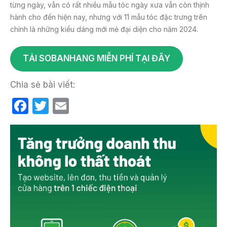
từng ngày, vẫn có rất nhiều mẫu tóc ngày xưa vẫn còn thịnh
hành cho đến hiện nay, nhưng với 11 mẫu tóc đặc trưng trên
chính là những kiểu dáng mới mẻ đại diện cho năm 2024.
TẢI SOBANHANG MIỄN PHÍ TẠI ĐÂY
Chia sẻ bài viết:
F
T
E
a
w
m
c
itt
ail
e
er
b
o
o
k