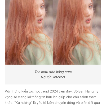
Tóc màu đào hồng cam
Nguồn: Internet
Với những kiểu tóc hot trend 2024 trên đây, Sổ Bán Hàng hy
vọng sẽ mang lại thông tin hữu ích giúp cho chủ salon tham
khảo. “Xu hướng” là yếu tố luôn chuyển động và biến đổi qua