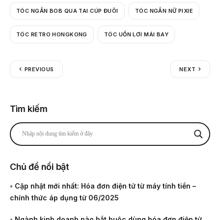
TÓC NGẮN BOB QUA TAI CÚP ĐUÔI
TÓC NGẮN NỮ PIXIE
TÓC RETRO HONGKONG
TÓC UỐN LƠI MÁI BAY
PREVIOUS
NEXT
Tìm kiếm
Chủ đề nổi bật
•
Cập nhật mới nhất: Hóa đơn điện tử từ máy tính tiền –
chính thức áp dụng từ 06/2025
•
Ngành kinh doanh nào bắt buộc dùng hóa đơn điện tử