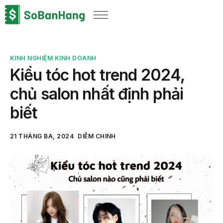
Sản phẩm
Giải pháp
KINH NGHIỆM KINH DOANH
Bảng giá
Kiểu tóc hot trend 2024,
Blog
chủ salon nhất định phải
Thông tin thuế
biết
Về chúng tôi
21 THÁNG BA, 2024
DIỄM CHINH