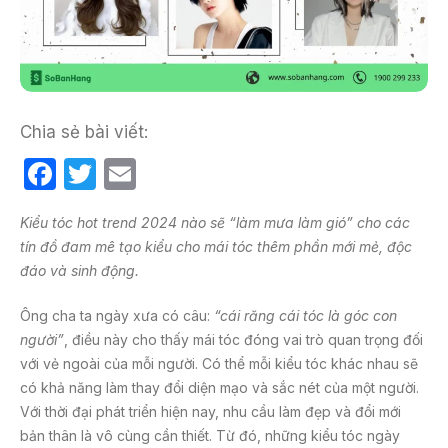
Chia sẻ bài viết:
F
T
E
a
w
m
Kiểu tóc hot trend 2024 nào sẽ “làm mưa làm gió” cho các
c
itt
ail
tín đồ đam mê tạo kiểu cho mái tóc thêm phần mới mẻ, độc
e
er
đáo và sinh động.
b
Ông cha ta ngày xưa có câu:
“cái răng cái tóc là góc con
o
người”
, điều này cho thấy mái tóc đóng vai trò quan trọng đối
o
với vẻ ngoài của mỗi người. Có thể mỗi kiểu tóc khác nhau sẽ
k
có khả năng làm thay đổi diện mạo và sắc nét của một người.
Với thời đại phát triển hiện nay, nhu cầu làm đẹp và đổi mới
bản thân là vô cùng cần thiết. Từ đó, những kiểu tóc ngày