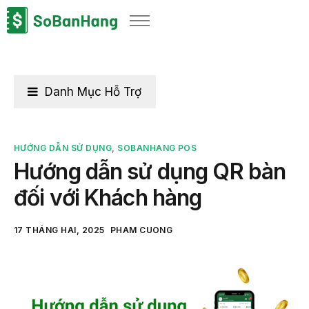
Sản phẩm
Giải pháp
Bảng giá
Danh Mục Hỗ Trợ
Blog
Thông tin thuế
HƯỚNG DẪN SỬ DỤNG
,
SOBANHANG POS
Hướng dẫn sử dụng QR bàn
Về chúng tôi
đối với Khách hàng
17 THÁNG HAI, 2025
PHAM CUONG