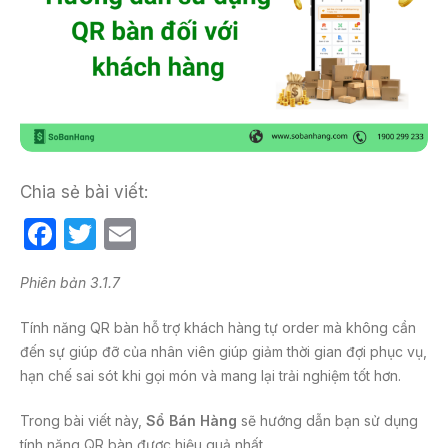
Chia sẻ bài viết:
F
T
E
a
w
m
Phiên bản 3.1.7
c
itt
ail
e
er
Tính năng QR bàn hỗ trợ khách hàng tự order mà không cần
b
đến sự giúp đỡ của nhân viên giúp giảm thời gian đợi phục vụ,
hạn chế sai sót khi gọi món và mang lại trải nghiệm tốt hơn.
o
o
Trong bài viết này,
Sổ Bán Hàng
sẽ hướng dẫn bạn sử dụng
tính năng QR bàn được hiệu quả nhất.