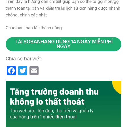
Trên đây là hướng dẫn chi tiết giúp bạn có thể tự gọi món/gọi
thanh toán tại bàn và kiểm tra lại lịch sử đơn hàng được nhanh
chóng, chính xác nhất.
Chúc bạn thao tác thành công!
TẢI SOBANHANG DÙNG 14 NGÀY MIỄN PHÍ
NGAY
Chia sẻ bài viết:
F
T
E
a
w
m
c
itt
ail
e
er
b
o
o