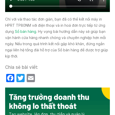
Chỉ với vài thao tác đơn giản, bạn đã có thể kết nối máy in
HPRT TP80NM với điện thoại và in hoá đơn trực tiếp từ ứng
dụng
Sổ bán hàng
. Hy vọng bài hướng dẫn này sẽ giúp bạn
vận hành cửa hàng nhanh chóng và chuyên nghiệp hơn mỗi
ngày. Nếu trong quá trình kết nối gặp khó khăn, đừng ngần
ngại liên hệ tổng đài hỗ trợ của Sổ bán hàng để được trợ giúp
kịp thời.
Chia sẻ bài viết:
F
T
E
a
w
m
c
itt
ail
e
er
b