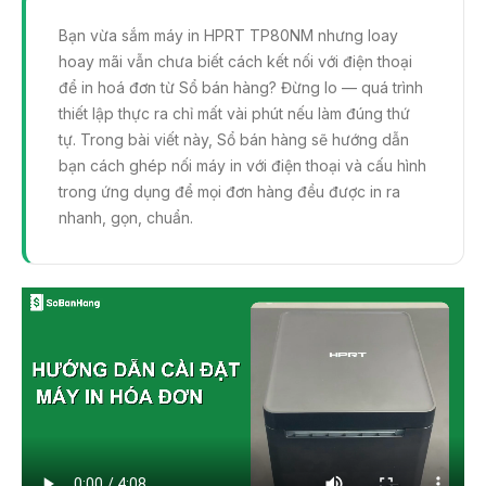
c
itt
ail
Bạn vừa sắm máy in HPRT TP80NM nhưng loay
e
er
hoay mãi vẫn chưa biết cách kết nối với điện thoại
b
để in hoá đơn từ Sổ bán hàng? Đừng lo — quá trình
o
thiết lập thực ra chỉ mất vài phút nếu làm đúng thứ
tự. Trong bài viết này, Sổ bán hàng sẽ hướng dẫn
o
bạn cách ghép nối máy in với điện thoại và cấu hình
k
trong ứng dụng để mọi đơn hàng đều được in ra
nhanh, gọn, chuẩn.