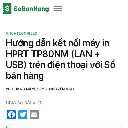
Sản phẩm
Giải pháp
UNCATEGORIZED
Bảng giá
Hướng dẫn kết nối máy in
Blog
HPRT TP80NM (LAN +
Thông tin thuế
USB) trên điện thoại với Sổ
Về chúng tôi
bán hàng
28 THÁNG NĂM, 2026
NGUYỄN HÀO
Chia sẻ bài viết:
F
T
E
a
w
m