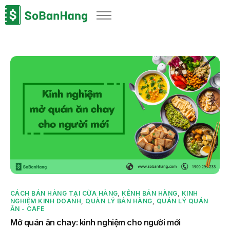
Sản phẩm
Giải pháp
Bảng giá
Blog
Thông tin thuế
Về chúng tôi
CÁCH BÁN HÀNG TẠI CỬA HÀNG
,
KÊNH BÁN HÀNG
,
KINH
NGHIỆM KINH DOANH
,
QUẢN LÝ BÁN HÀNG
,
QUÁN LÝ QUÁN
ĂN - CAFE
Mở quán ăn chay: kinh nghiệm cho người mới