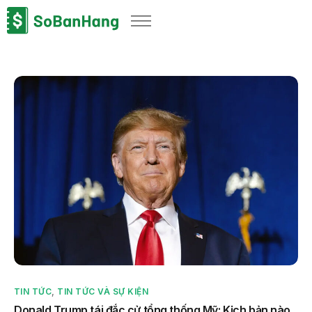
Sản phẩm
Giải pháp
Bảng giá
Blog
Thông tin thuế
Về chúng tôi
TIN TỨC
,
TIN TỨC VÀ SỰ KIỆN
Donald Trump tái đắc cử tổng thống Mỹ: Kịch bản nào