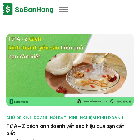
Sản phẩm
Giải pháp
Bảng giá
Blog
Thông tin thuế
Về chúng tôi
CHỦ ĐỀ KINH DOANH NỔI BẬT
,
KINH NGHIỆM KINH DOANH
Từ A – Z cách kinh doanh yến sào hiệu quả bạn cần
biết