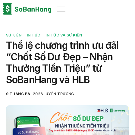
Sản phẩm
Giải pháp
SỰ KIỆN
,
TIN TỨC
,
TIN TỨC VÀ SỰ KIỆN
Bảng giá
Thể lệ chương trình ưu đãi
Blog
“Chốt Số Dư Đẹp – Nhận
Thông tin thuế
Thưởng Tiền Triệu” từ
Về chúng tôi
SoBanHang và HLB
9 THÁNG BA, 2026
UYÊN TRƯƠNG