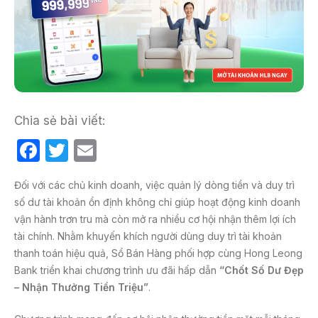
Chia sẻ bài viết:
F
T
E
a
w
m
Đối với các chủ kinh doanh, việc quản lý dòng tiền và duy trì
c
itt
ail
số dư tài khoản ổn định không chỉ giúp hoạt động kinh doanh
e
er
vận hành trơn tru mà còn mở ra nhiều cơ hội nhận thêm lợi ích
b
tài chính. Nhằm khuyến khích người dùng duy trì tài khoản
thanh toán hiệu quả, Sổ Bán Hàng phối hợp cùng Hong Leong
o
Bank triển khai chương trình ưu đãi hấp dẫn
“Chốt Số Dư Đẹp
o
– Nhận Thưởng Tiền Triệu”
.
k