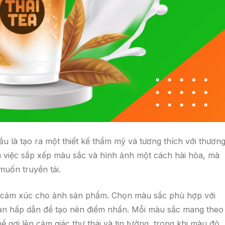
u là tạo ra một thiết kế thẩm mỹ và tương thích với thươn
 việc sắp xếp màu sắc và hình ảnh một cách hài hòa, mà
uốn truyền tải.
ạo cảm xúc cho ảnh sản phẩm. Chọn màu sắc phù hợp với
ản hấp dẫn để tạo nên điểm nhấn. Mỗi màu sắc mang theo
 gợi lên cảm giác thư thái và tin tưởng, trong khi màu đỏ