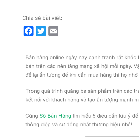
Chia sẻ bài viết:
F
T
E
a
w
m
c
itt
ail
Bán hàng online ngày nay cạnh tranh rất khốc l
e
er
bán trên các nền tảng mạng xã hội mỗi ngày. 
b
để lại ấn tượng để khi cần mua hàng thì họ n
o
o
Trong quá trình quảng bá sản phẩm trên các tra
k
kết nối với khách hàng và tạo ấn tượng mạnh mẽ
Cùng
Sổ Bán Hàng
tìm hiểu 5 điều cần lưu ý đ
thông điệp và sự đồng nhất thương hiệu nhé!