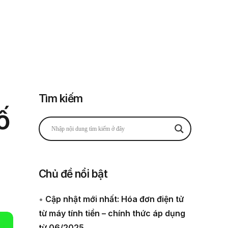
Đăng nhập
Đăng ký
 thuế
Về chúng tôi
Tìm kiếm
ố
Chủ đề nổi bật
•
Cập nhật mới nhất: Hóa đơn điện tử
từ máy tính tiền – chính thức áp dụng
từ 06/2025