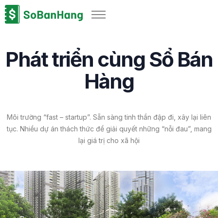
Sản phẩm
Giải pháp
Phát triển cùng Sổ Bán
Bảng giá
Hàng
Blog
Thông tin thuế
Về chúng tôi
Môi trường “fast – startup”. Sẵn sàng tinh thần đập đi, xây lại liên
tục. Nhiều dự án thách thức để giải quyết những “nỗi đau”, mang
lại giá trị cho xã hội