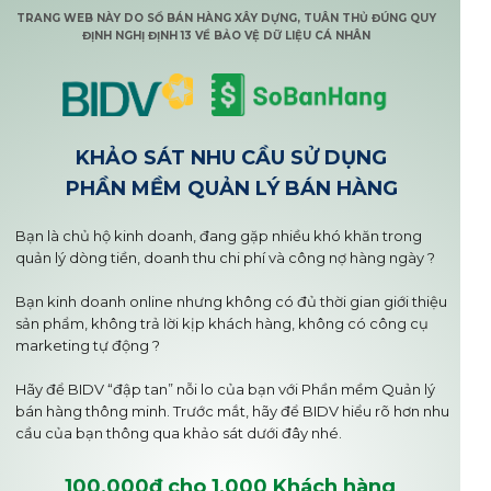
TRANG WEB NÀY DO SỔ BÁN HÀNG XÂY DỰNG, TUÂN THỦ ĐÚNG QUY
ĐỊNH NGHỊ ĐỊNH 13 VỀ BẢO VỆ DỮ LIỆU CÁ NHÂN
KHẢO SÁT NHU CẦU SỬ DỤNG
PHẦN MỀM QUẢN LÝ BÁN HÀNG
Bạn là chủ hộ kinh doanh, đang gặp nhiều khó khăn trong
quản lý dòng tiền, doanh thu chi phí và công nợ hàng ngày ?
Bạn kinh doanh online nhưng không có đủ thời gian giới thiệu
sản phẩm, không trả lời kịp khách hàng, không có công cụ
marketing tự động ?
Hãy để BIDV “đập tan” nỗi lo của bạn với Phần mềm Quản lý
bán hàng thông minh. Trước mắt, hãy để BIDV hiểu rõ hơn nhu
cầu của bạn thông qua khảo sát dưới đây nhé.
100,000đ cho 1,000 Khách hàng